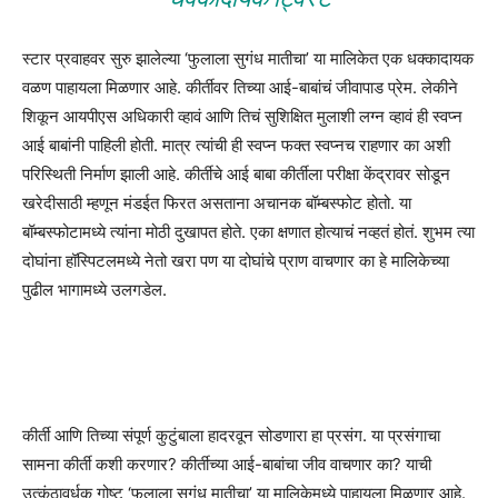
स्टार प्रवाहवर सुरु झालेल्या ‘फुलाला सुगंध मातीचा’ या मालिकेत एक धक्कादायक
वळण पाहायला मिळणार आहे. कीर्तीवर तिच्या आई-बाबांचं जीवापाड प्रेम. लेकीने
शिकून आयपीएस अधिकारी व्हावं आणि तिचं सुशिक्षित मुलाशी लग्न व्हावं ही स्वप्न
आई बाबांनी पाहिली होती. मात्र त्यांची ही स्वप्न फक्त स्वप्नच राहणार का अशी
परिस्थिती निर्माण झाली आहे. कीर्तीचे आई बाबा कीर्तीला परीक्षा केंद्रावर सोडून
खरेदीसाठी म्हणून मंडईत फिरत असताना अचानक बॉम्बस्फोट होतो. या
बॉम्बस्फोटामध्ये त्यांना मोठी दुखापत होते. एका क्षणात होत्याचं नव्हतं होतं. शुभम त्या
दोघांना हॉस्पिटलमध्ये नेतो खरा पण या दोघांचे प्राण वाचणार का हे मालिकेच्या
पुढील भागामध्ये उलगडेल.
कीर्ती आणि तिच्या संपूर्ण कुटुंबाला हादरवून सोडणारा हा प्रसंग. या प्रसंगाचा
सामना कीर्ती कशी करणार? कीर्तीच्या आई-बाबांचा जीव वाचणार का? याची
उत्कंठावर्धक गोष्ट ‘फुलाला सुगंध मातीचा’ या मालिकेमध्ये पाहायला मिळणार आहे.