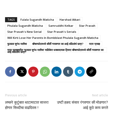
TAGS
Fulala Sugandh Maticha
Harshad Atkari
Phulala Sugandh Maticha
Samruddhi Kelkar
Star Pravah
Star Pravah's New Serial
Star Pravah's Serials
Will Kirti Lose Her Parents In Bombblast Phulala Sugandh Maticha
फुलाला सुगंध मातीचा
बॉम्बस्फोटामध्ये कीर्ती गमावणार का आई-वडिलांचं छत्र?
स्टार प्रवाह
स्टार प्रवाहवरील ‘फुलाला सुगंध मातीचा’ मालिकेत धक्कादायक ट्विस्ट बॉम्बस्फोटामध्ये कीर्ती गमावणार का
आई-वडिलांचं छत्र?
Previous article
Next article
लष्करे कुटुंबात थाटामाटात साजरा
उष्टी हळद संसार रंगवणार की मोडणार?
होणार सिध्दीचा वाढदिवस !
आई कुठे काय करते