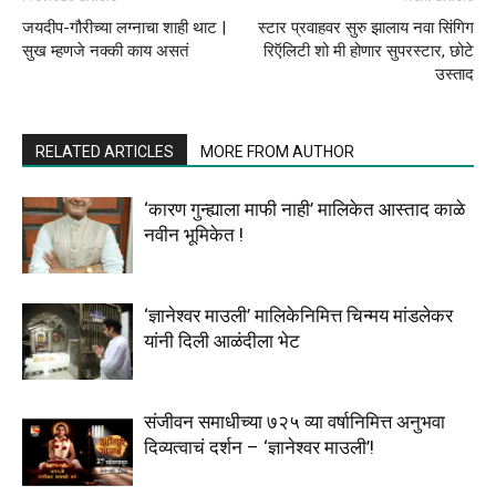
जयदीप-गौरीच्या लग्नाचा शाही थाट |
स्टार प्रवाहवर सुरु झालाय नवा सिंगिग
सुख म्हणजे नक्की काय असतं
रिऍलिटी शो मी होणार सुपरस्टार, छोटे
उस्ताद
RELATED ARTICLES
MORE FROM AUTHOR
‘कारण गुन्ह्याला माफी नाही’ मालिकेत आस्ताद काळे
नवीन भूमिकेत !
‘ज्ञानेश्वर माउली’ मालिकेनिमित्त चिन्मय मांडलेकर
यांनी दिली आळंदीला भेट
संजीवन समाधीच्या ७२५ व्या वर्षानिमित्त अनुभवा
दिव्यत्वाचं दर्शन – ‘ज्ञानेश्वर माउली’!