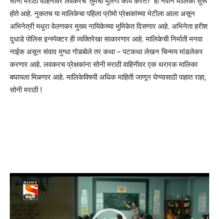
सोनी मराठी वाहिनीवर लवकरच ‘तुमची मुलगी काय करते?’ ही नवीन मालिका सुरू
होते आहे. नुकतच या मालिकेचा पहिला प्रोमो प्रेक्षकांच्या भेटीला आला असून
अभिनेत्री मधुरा वेलणकर मुख्य नायिकेच्या भुमिकेत दिसणार आहे. अभिनेता हरीश
दुधाडे पोलिस इन्स्पेक्टर ही व्यक्तिरेखा साकारणार आहे. मालिकेची निर्माती मनवा
नाईक असून संवाद मुग्धा गोडबोले तर कथा – पटकथा लेखन चिन्मय मांडलेकर
करणार आहे. लवकरच प्रेक्षकांना सोनी मराठी वाहिनीवर एक थरारक मालिका
बघायला मिळणार आहे. मालिकेविषयी अधिक माहिती जाणून घेण्यासाठी पाहात राहा,
सोनी मराठी !
Video
Player