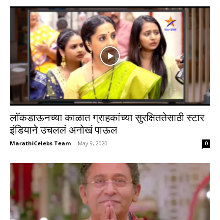
लॉकडाऊनच्या काळात ग्राहकांच्या सुरक्षिततेसाठी स्टार
इंडियाने उचललं अनोखं पाऊल
MarathiCelebs Team
-
May 9, 2020
0